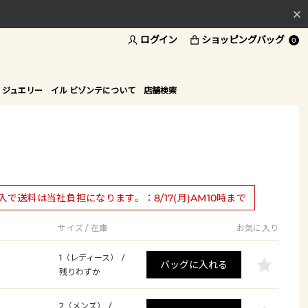
ログイン
ショッピングバッグ
料
0
ド
 ジュエリー
イル ビゾンテについて
店舗検索
購入で送料は当社負担になります。：8/17(月)AM10時まで
サイズ / 在庫
お気に入り
1（レディース）
/
バッグに入れる
残りわずか
2（メンズ）
/