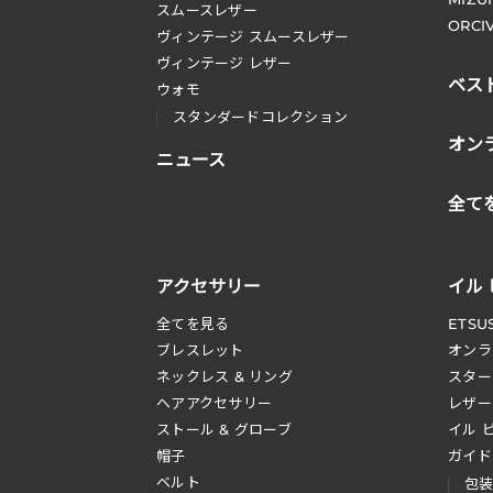
スムースレザー
ORCI
ヴィンテージ スムースレザー
ヴィンテージ レザー
ベス
ウォモ
スタンダードコレクション
オン
ニュース
全て
アクセサリー
イル
全てを見る
ETSU
ブレスレット
オンラ
ネックレス & リング
スター
へアアクセサリー
レザー
ストール & グローブ
イル 
帽子
ガイド
ベルト
包