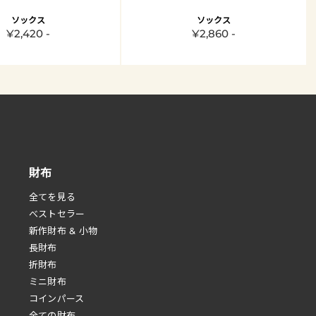
ソックス
ソックス
¥2,420 -
¥2,860 -
財布
全てを見る
べストセラー
新作財布 & 小物
長財布
折財布
ミニ財布
コインパース
全ての財布