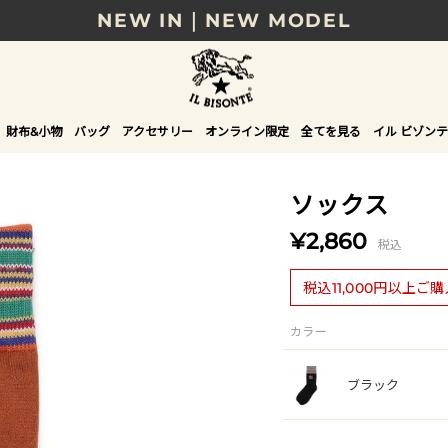
NEW IN｜NEW MODEL
8/17(月)10時まで｜税込11,000円以上で送料無
贈る相手やシーンから選べる、新しいギフトガイ
財布&小物
バッグ
アクセサリー
オンライン限定
全てを見る
イル ビゾンテ
NEW IN｜COLOR LEATHER
ソックス
¥2,860
税込
税込11,000円以上ご
カラー
ブラック