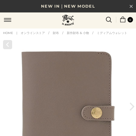
NEW IN｜NEW MODEL
8/17(月)10時まで｜税込11,000円以上で送料無料
0
贈る相手やシーンから選べる、新しいギフトガイド
HOME
|
オンラインストア
/
財布
/
新作財布 & 小物
/
ミディアムウォレット
NEW IN｜COLOR LEATHER