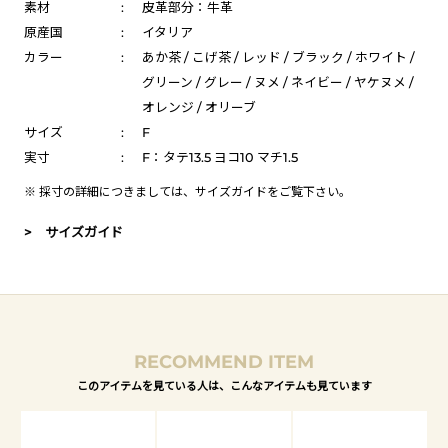
素材
:
皮革部分：牛革
原産国
:
イタリア
カラー
:
あか茶 / こげ茶 / レッド / ブラック / ホワイト /
グリーン / グレー / ヌメ / ネイビー / ヤケヌメ /
オレンジ / オリーブ
サイズ
:
F
実寸
:
F：タテ13.5 ヨコ10 マチ1.5
※ 採寸の詳細につきましては、
サイズガイド
をご覧下さい。
> サイズガイド
RECOMMEND ITEM
このアイテムを見ている人は、こんなアイテムも見ています