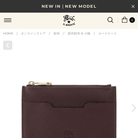
NEW IN｜NEW MODEL
8/17(月)10時まで｜税込11,000円以上で送料無料
0
贈る相手やシーンから選べる、新しいギフトガイド
HOME
|
オンラインストア
/
財布
/
新作財布 & 小物
/
カードケース
NEW IN｜COLOR LEATHER