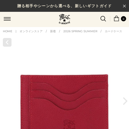
贈る相手やシーンから選べる、新しいギフトガイド
0
HOME
|
オンラインストア
/
新着
/
2026 SPRING SUMMER
/
カードケース