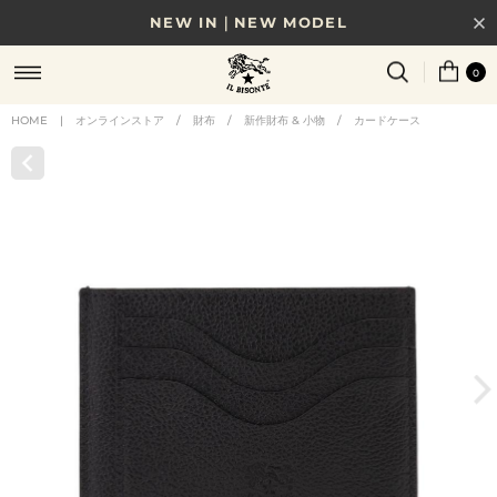
NEW IN｜NEW MODEL
8/17(月)10時まで｜税込11,000円以上で送料無料
0
贈る相手やシーンから選べる、新しいギフトガイド
HOME
|
オンラインストア
/
財布
/
新作財布 & 小物
/
カードケース
NEW IN｜COLOR LEATHER