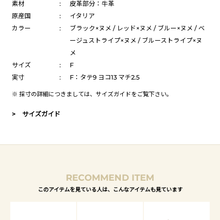
素材
:
皮革部分：牛革
原産国
:
イタリア
カラー
:
ブラック×ヌメ / レッド×ヌメ / ブルー×ヌメ / ベ
ージュストライプ×ヌメ / ブルーストライプ×ヌ
メ
サイズ
:
F
実寸
:
F：タテ9 ヨコ13 マチ2.5
※ 採寸の詳細につきましては、
サイズガイド
をご覧下さい。
> サイズガイド
RECOMMEND ITEM
このアイテムを見ている人は、こんなアイテムも見ています