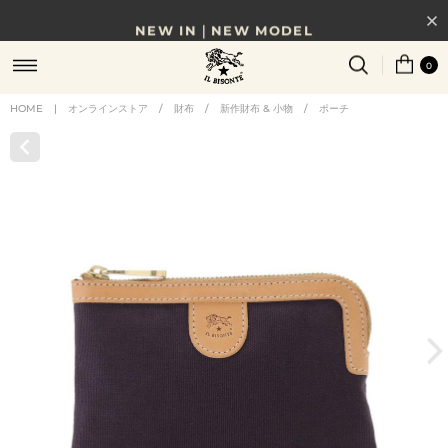
NEW IN｜NEW MODEL
8/17(月)10時まで｜税込11,000円以上で送料無料
0
贈る相手やシーンから選べる、新しいギフトガイド
HOME
|
オンラインストア
/
財布
/
新作財布 & 小物
/
ポーチ
NEW IN｜COLOR LEATHER