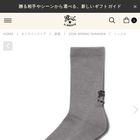
贈る相手やシーンから選べる、新しいギフトガイド
0
HOME
|
オンラインストア
/
新着
/
2026 SPRING SUMMER
/
ソックス