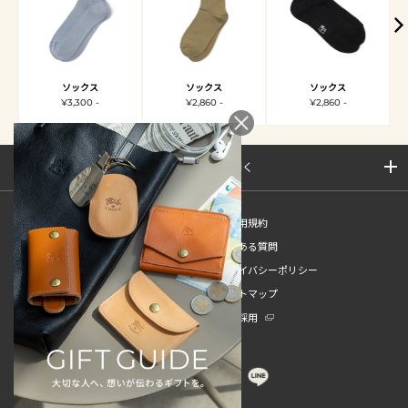
ソックス
ソックス
ソックス
¥3,300 -
¥2,860 -
¥2,860 -
サイトマップを開く
新規会員登録
ご利用規約
ご利用ガイド
よくある質問
特定商取引法
プライバシーポリシー
お問い合わせ
サイトマップ
販売スタッフ中途採用
新卒採用