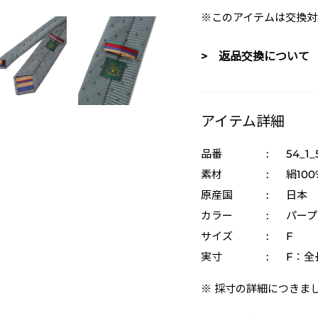
※このアイテムは交換対
> 返品交換について
アイテム詳細
品番
:
54_1_
素材
:
絹100
原産国
:
日本
カラー
:
パープ
サイズ
:
F
実寸
:
F：全長
※ 採寸の詳細につきま