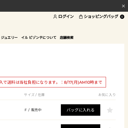
ログイン
ショッピングバッグ
料
0
ド
 ジュエリー
イル ビゾンテについて
店舗検索
購入で送料は当社負担になります。：8/17(月)AM10時まで
サイズ / 在庫
お気に入り
バッグに入れる
F
/
販売中