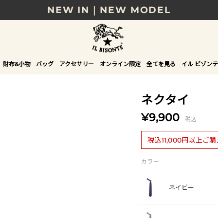
NEW IN｜NEW MODEL
8/17(月)10時まで｜税込11,000円以上で送料無
贈る相手やシーンから選べる、新しいギフトガイ
財布&小物
バッグ
アクセサリー
オンライン限定
全てを見る
イル ビゾンテ
NEW IN｜COLOR LEATHER
ネクタイ
¥9,900
税込
税込11,000円以上ご
カラー
ネイビー