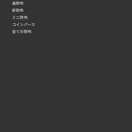
長財布
折財布
ミニ財布
コインパース
全ての財布