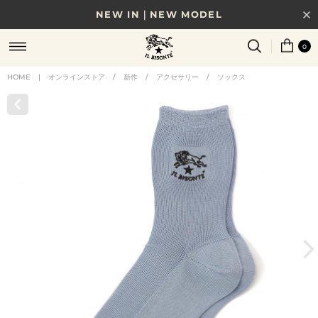
NEW IN｜NEW MODEL
8/17(月)10時まで｜税込11,000円以上で送料無料
0
贈る相手やシーンから選べる、新しいギフトガイド
HOME
|
オンラインストア
/
新作
/
アクセサリー
/
ソックス
NEW IN｜COLOR LEATHER