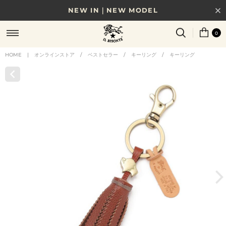
NEW IN｜NEW MODEL
8/17(月)10時まで｜税込11,000円以上で送料無料
0
贈る相手やシーンから選べる、新しいギフトガイド
HOME
|
オンラインストア
/
ベストセラー
/
キーリング
/
キーリング
NEW IN｜COLOR LEATHER