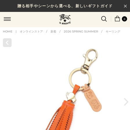
贈る相手やシーンから選べる、新しいギフトガイド
0
HOME
|
オンラインストア
/
新着
/
2026 SPRING SUMMER
/
キーリング