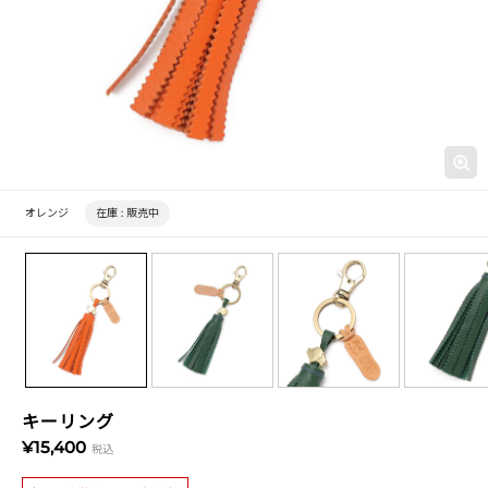
オレンジ
在庫 :
販売中
キーリング
¥15,400
税込