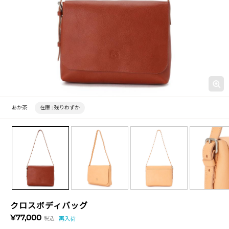
あか茶
在庫 :
残りわずか
クロスボディバッグ
¥77,000
税込
再入荷