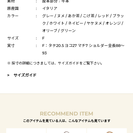
素材
:
皮革部分：牛革
原産国
:
イタリア
カラー
:
グレー / ヌメ / あか茶 / こげ茶 / レッド / ブラッ
ク / ホワイト / ネイビー / ヤケヌメ / オレンジ /
オリーブ / グリーン
サイズ
:
F
実寸
:
F：タテ20.5 ヨコ27 マチ7 ショルダー全長88～
93
※ 採寸の詳細につきましては、
サイズガイド
をご覧下さい。
> サイズガイド
RECOMMEND ITEM
このアイテムを見ている人は、こんなアイテムも見ています