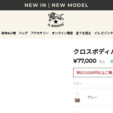
8/17(月)10時まで｜税込11,000円以上で送料無
贈る相手やシーンから選べる、新しいギフトガイ
NEW IN｜COLOR LEATHER
財布&小物
バッグ
アクセサリー
オンライン限定
全てを見る
イル ビゾンテ
クロスボディ
¥77,000
税込
税込11,000円以上ご
カラー
グレー