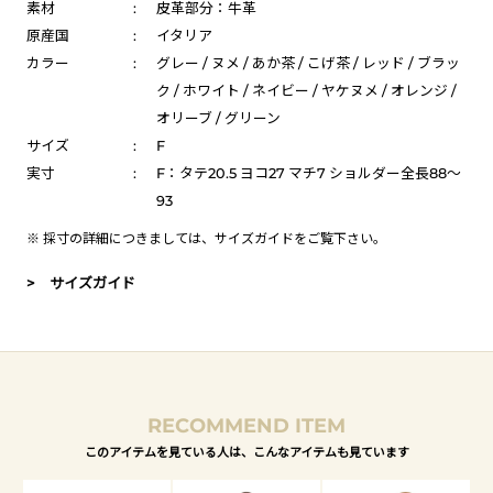
素材
:
皮革部分：牛革
原産国
:
イタリア
カラー
:
グレー / ヌメ / あか茶 / こげ茶 / レッド / ブラッ
ク / ホワイト / ネイビー / ヤケヌメ / オレンジ /
オリーブ / グリーン
サイズ
:
F
実寸
:
F：タテ20.5 ヨコ27 マチ7 ショルダー全長88～
93
※ 採寸の詳細につきましては、
サイズガイド
をご覧下さい。
> サイズガイド
RECOMMEND ITEM
このアイテムを見ている人は、こんなアイテムも見ています