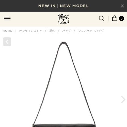
NEW IN｜NEW MODEL
8/17(月)10時まで｜税込11,000円以上で送料無料
0
贈る相手やシーンから選べる、新しいギフトガイド
HOME
|
オンラインストア
/
新作
/
バッグ
/
クロスボディバッグ
NEW IN｜COLOR LEATHER