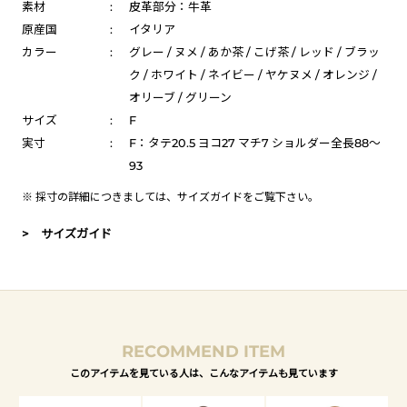
素材
:
皮革部分：牛革
原産国
:
イタリア
カラー
:
グレー / ヌメ / あか茶 / こげ茶 / レッド / ブラッ
ク / ホワイト / ネイビー / ヤケヌメ / オレンジ /
オリーブ / グリーン
サイズ
:
F
実寸
:
F：タテ20.5 ヨコ27 マチ7 ショルダー全長88～
93
※ 採寸の詳細につきましては、
サイズガイド
をご覧下さい。
> サイズガイド
RECOMMEND ITEM
このアイテムを見ている人は、こんなアイテムも見ています