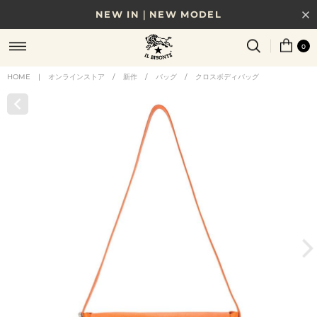
NEW IN｜NEW MODEL
8/17(月)10時まで｜税込11,000円以上で送料無料
0
贈る相手やシーンから選べる、新しいギフトガイド
HOME
|
オンラインストア
/
新作
/
バッグ
/
クロスボディバッグ
NEW IN｜COLOR LEATHER