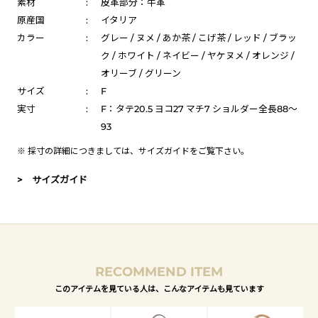
素材
:
皮革部分：牛革
原産国
:
イタリア
カラー
:
グレー / ヌメ / あか茶 / こげ茶 / レッド / ブラッ
ク / ホワイト / ネイビー / ヤケヌメ / オレンジ /
オリーブ / グリーン
サイズ
:
F
実寸
:
F：タテ20.5 ヨコ27 マチ7 ショルダー全長88～
93
※ 採寸の詳細につきましては、
サイズガイド
をご覧下さい。
> サイズガイド
RECOMMEND ITEM
このアイテムを見ている人は、こんなアイテムも見ています