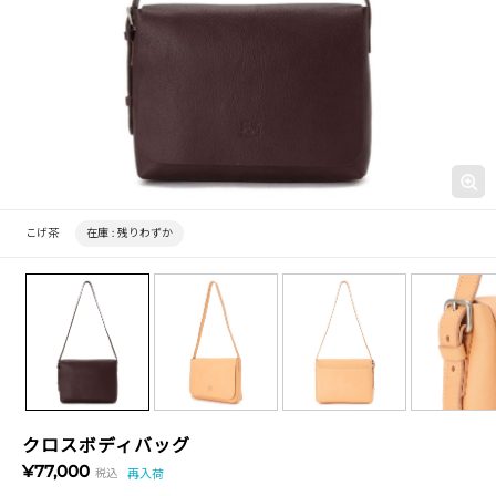
こげ茶
在庫 :
残りわずか
クロスボディバッグ
¥77,000
税込
再入荷