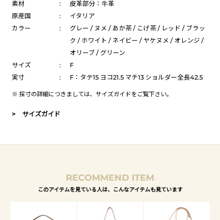
素材
:
皮革部分：牛革
原産国
:
イタリア
カラー
:
グレー / ヌメ / あか茶 / こげ茶 / レッド / ブラッ
ク / ホワイト / ネイビー / ヤケヌメ / オレンジ /
オリーブ / グリーン
サイズ
:
F
実寸
:
F：タテ15 ヨコ21.5 マチ13 ショルダー全長42.5
※ 採寸の詳細につきましては、
サイズガイド
をご覧下さい。
> サイズガイド
RECOMMEND ITEM
このアイテムを見ている人は、こんなアイテムも見ています