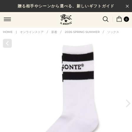
贈る相手やシーンから選べる、新しいギフトガイド
0
HOME
|
オンラインストア
/
新着
/
2026 SPRING SUMMER
/
ソックス