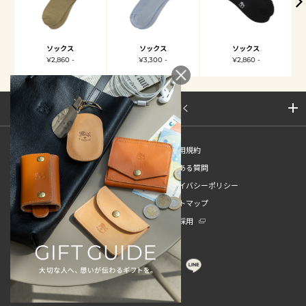
ソックス
ソックス
ソックス
¥2,860 -
¥3,300 -
¥2,860 -
サイトマップを開く
新規会員登録
ご利用規約
ご利用ガイド
よくある質問
特定商取引法
プライバシーポリシー
お問い合わせ
サイトマップ
販売スタッフ中途採用
新卒採用