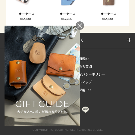
キーケース
キーケース
キーケース
¥12,100 -
¥13,750 -
¥12,100 -
サイトマップを開く
新規会員登録
ご利用規約
ご利用ガイド
よくある質問
特定商取引法
プライバシーポリシー
お問い合わせ
サイトマップ
販売スタッフ中途採用
新卒採用
COPYRIGHT (C) LOOK INC. ALL RIGHTS RESERVED.