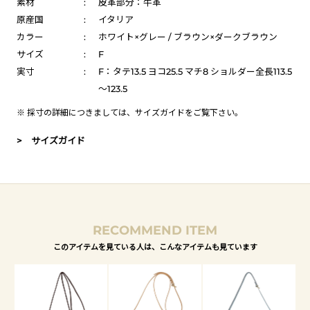
素材
:
皮革部分：牛革
原産国
:
イタリア
カラー
:
ホワイト×グレー / ブラウン×ダークブラウン
サイズ
:
F
実寸
:
F：タテ13.5 ヨコ25.5 マチ8 ショルダー全長113.5
～123.5
※ 採寸の詳細につきましては、
サイズガイド
をご覧下さい。
> サイズガイド
RECOMMEND ITEM
このアイテムを見ている人は、こんなアイテムも見ています