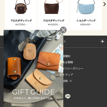
クロスボディバッグ
クロスボディバッグ
ショルダーバッグ
¥47,300 -
¥49,500 -
¥59,400 -
サイトマップを開く
新規会員登録
ご利用規約
ご利用ガイド
よくある質問
特定商取引法
プライバシーポリシー
お問い合わせ
サイトマップ
販売スタッフ中途採用
新卒採用