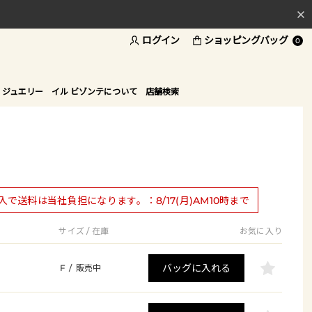
ログイン
ショッピングバッグ
料
0
ド
 ジュエリー
イル ビゾンテについて
店舗検索
購入で送料は当社負担になります。：8/17(月)AM10時まで
サイズ / 在庫
お気に入り
バッグに入れる
F
/
販売中