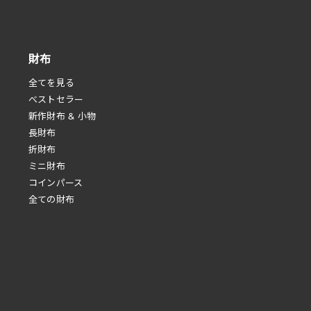
財布
全てを見る
べストセラー
新作財布 & 小物
長財布
折財布
ミニ財布
コインパース
全ての財布