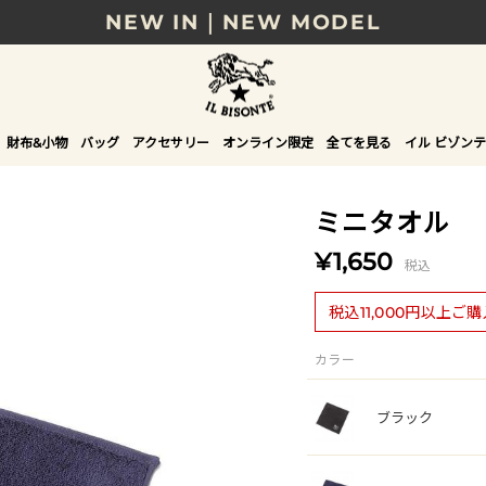
NEW IN｜NEW MODEL
8/17(月)10時まで｜税込11,000円以上で送料無
贈る相手やシーンから選べる、新しいギフトガイ
財布&小物
バッグ
アクセサリー
オンライン限定
全てを見る
イル ビゾンテ
NEW IN｜COLOR LEATHER
ミニタオル
¥1,650
税込
税込11,000円以上ご
カラー
ブラック