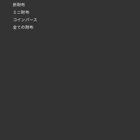
折財布
ミニ財布
コインパース
全ての財布