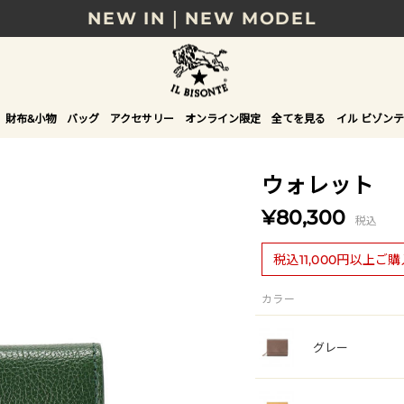
NEW IN｜NEW MODEL
8/17(月)10時まで｜税込11,000円以上で送料無
贈る相手やシーンから選べる、新しいギフトガイ
財布&小物
バッグ
アクセサリー
オンライン限定
全てを見る
イル ビゾンテ
NEW IN｜COLOR LEATHER
ウォレット
¥80,300
税込
税込11,000円以上ご
カラー
グレー