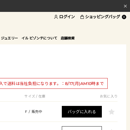
ログイン
ショッピングバッグ
料
0
ド
 ジュエリー
イル ビゾンテについて
店舗検索
購入で送料は当社負担になります。：8/17(月)AM10時まで
サイズ / 在庫
お気に入り
バッグに入れる
F
/
販売中