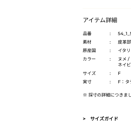
アイテム詳細
品番
:
54_1
素材
:
皮革部
原産国
:
イタリ
カラー
:
ヌメ /
ネイビー
サイズ
:
F
実寸
:
F：タテ
※ 採寸の詳細につきま
> サイズガイド