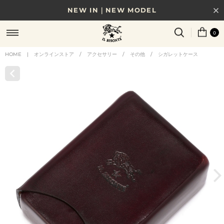
NEW IN｜NEW MODEL
8/17(月)10時まで｜税込11,000円以上で送料無料
0
贈る相手やシーンから選べる、新しいギフトガイド
HOME
|
オンラインストア
/
アクセサリー
/
その他
/
シガレットケース
NEW IN｜COLOR LEATHER