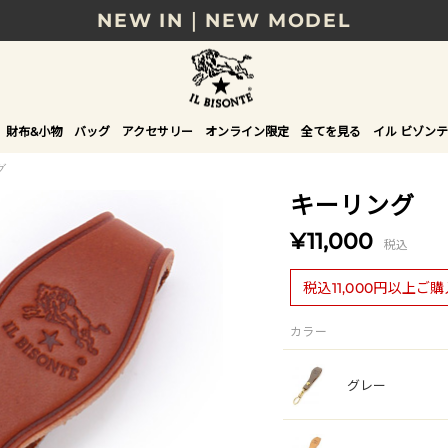
NEW IN｜NEW MODEL
8/17(月)10時まで｜税込11,000円以上で送料無
贈る相手やシーンから選べる、新しいギフトガイ
財布&小物
バッグ
アクセサリー
オンライン限定
全てを見る
イル ビゾンテ
NEW IN｜COLOR LEATHER
グ
キーリング
¥11,000
税込
税込11,000円以上ご
カラー
グレー