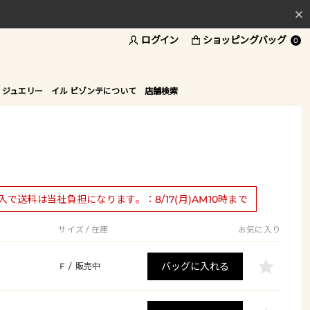
ログイン
ショッピングバッグ
料
0
ド
 ジュエリー
イル ビゾンテについて
店舗検索
購入で送料は当社負担になります。：8/17(月)AM10時まで
サイズ / 在庫
お気に入り
バッグに入れる
F
/
販売中