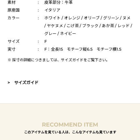
素材
:
皮革部分：牛革
原産国
:
イタリア
カラー
:
ホワイト / オレンジ / オリーブ / グリーン / ヌメ
/ ヤケヌメ / こげ茶 / ブラック / あか茶 / レッド /
グレー / ネイビー
サイズ
:
F
実寸
:
F：全長15 モチーフ縦6.5 モチーフ横1.5
※ 採寸の詳細につきましては、
サイズガイド
をご覧下さい。
> サイズガイド
RECOMMEND ITEM
このアイテムを見ている人は、こんなアイテムも見ています