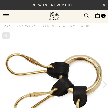
NEW IN｜NEW MODEL
8/17(月)10時まで｜税込11,000円以上で送料無料
0
贈る相手やシーンから選べる、新しいギフトガイド
HOME
|
オンラインストア
/
ベストセラー
/
キーリング
/
キーリング
NEW IN｜COLOR LEATHER