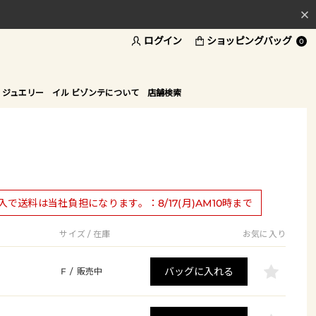
ログイン
ショッピングバッグ
料
0
ド
 ジュエリー
イル ビゾンテについて
店舗検索
購入で送料は当社負担になります。：8/17(月)AM10時まで
サイズ / 在庫
お気に入り
バッグに入れる
F
/
販売中