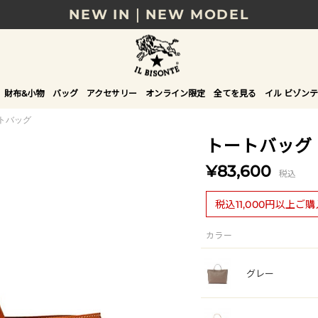
NEW IN｜NEW MODEL
8/17(月)10時まで｜税込11,000円以上で送料無
贈る相手やシーンから選べる、新しいギフトガイ
財布&小物
バッグ
アクセサリー
オンライン限定
全てを見る
イル ビゾンテ
NEW IN｜COLOR LEATHER
トバッグ
トートバッグ
¥83,600
税込
税込11,000円以上ご
カラー
グレー