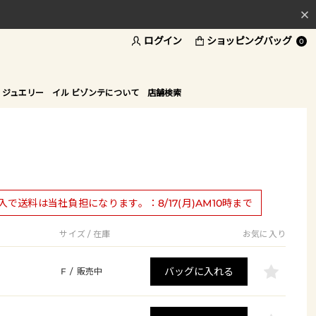
ログイン
ショッピングバッグ
料
0
ド
 ジュエリー
イル ビゾンテについて
店舗検索
購入で送料は当社負担になります。：8/17(月)AM10時まで
サイズ / 在庫
お気に入り
バッグに入れる
F
/
販売中