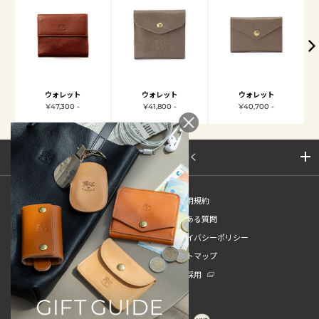
ウォレット
ウォレット
ウォレット
¥47,300 -
¥41,800 -
¥40,700 -
サイトマップを開く
新規会員登録
ご利用規約
ご利用ガイド
よくある質問
特定商取引法
プライバシーポリシー
お問い合わせ
サイトマップ
販売スタッフ中途採用
新卒採用