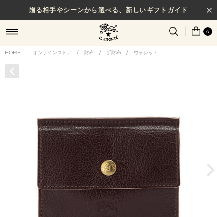
贈る相手やシーンから選べる、新しいギフトガイド
0
HOME
|
オンラインストア
/
財布
/
折財布
/
ウォレット