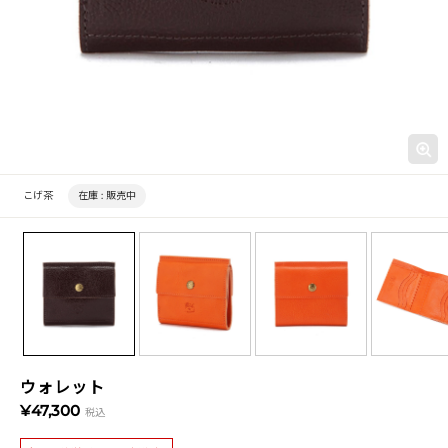
こげ茶
在庫 :
販売中
ウォレット
¥47,300
税込