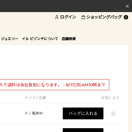
ログイン
ショッピングバッグ
料
0
ド
 ジュエリー
イル ビゾンテについて
店舗検索
購入で送料は当社負担になります。：8/17(月)AM10時まで
サイズ / 在庫
お気に入り
バッグに入れる
F
/
販売中