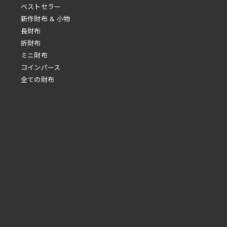
べストセラー
新作財布 & 小物
長財布
折財布
ミニ財布
コインパース
全ての財布