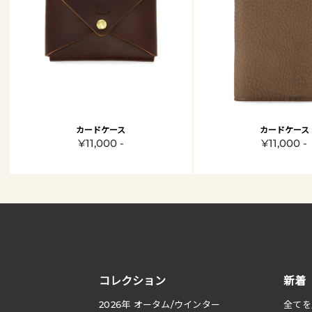
カードケース
カードケース
¥11,000 -
¥11,000 -
コレクション
新着
2026
年 オータム
/
ウインター
全てを