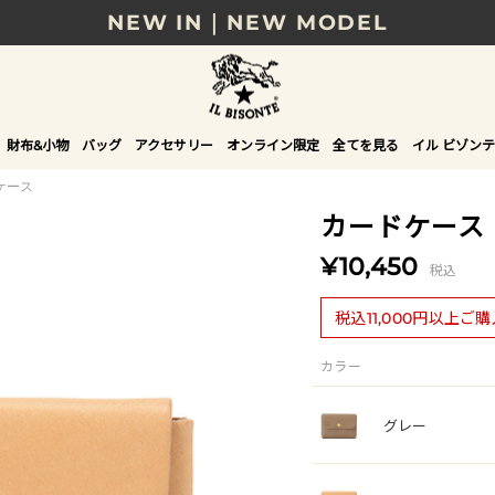
NEW IN｜NEW MODEL
8/17(月)10時まで｜税込11,000円以上で送料無
贈る相手やシーンから選べる、新しいギフトガイ
財布&小物
バッグ
アクセサリー
オンライン限定
全てを見る
イル ビゾンテ
NEW IN｜COLOR LEATHER
ケース
カードケース
¥10,450
税込
税込11,000円以上ご
カラー
グレー