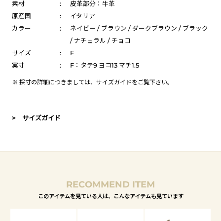
素材
:
皮革部分：牛革
原産国
:
イタリア
カラー
:
ネイビー / ブラウン / ダークブラウン / ブラック
/ ナチュラル / チョコ
サイズ
:
F
実寸
:
F：タテ9 ヨコ13 マチ1.5
※ 採寸の詳細につきましては、
サイズガイド
をご覧下さい。
> サイズガイド
RECOMMEND ITEM
このアイテムを見ている人は、こんなアイテムも見ています