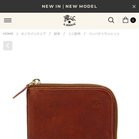
NEW IN｜NEW MODEL
8/17(月)10時まで｜税込11,000円以上で送料無料
0
贈る相手やシーンから選べる、新しいギフトガイド
HOME
|
オンラインストア
/
財布
/
ミニ財布
/
コンパクトウォレット
NEW IN｜COLOR LEATHER