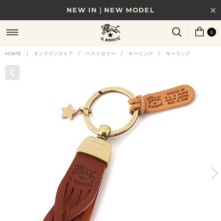
NEW IN｜NEW MODEL
8/17(月)10時まで｜税込11,000円以上で送料無料
0
贈る相手やシーンから選べる、新しいギフトガイド
HOME
|
オンラインストア
/
ベストセラー
/
キーリング
/
キーリング
NEW IN｜COLOR LEATHER