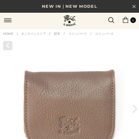
NEW IN｜NEW MODEL
8/17(月)10時まで｜税込11,000円以上で送料無料
0
贈る相手やシーンから選べる、新しいギフトガイド
HOME
|
オンラインストア
/
財布
/
コインパース
/
コインパース
NEW IN｜COLOR LEATHER