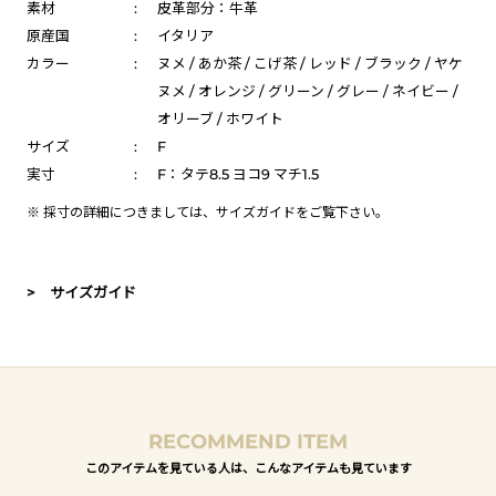
素材
:
皮革部分：牛革
原産国
:
イタリア
カラー
:
ヌメ / あか茶 / こげ茶 / レッド / ブラック / ヤケ
ヌメ / オレンジ / グリーン / グレー / ネイビー /
オリーブ / ホワイト
サイズ
:
F
実寸
:
F：タテ8.5 ヨコ9 マチ1.5
※ 採寸の詳細につきましては、
サイズガイド
をご覧下さい。
> サイズガイド
RECOMMEND ITEM
このアイテムを見ている人は、こんなアイテムも見ています