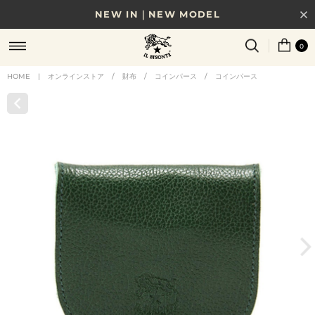
NEW IN｜NEW MODEL
8/17(月)10時まで｜税込11,000円以上で送料無料
0
贈る相手やシーンから選べる、新しいギフトガイド
HOME
|
オンラインストア
/
財布
/
コインパース
/
コインパース
NEW IN｜COLOR LEATHER