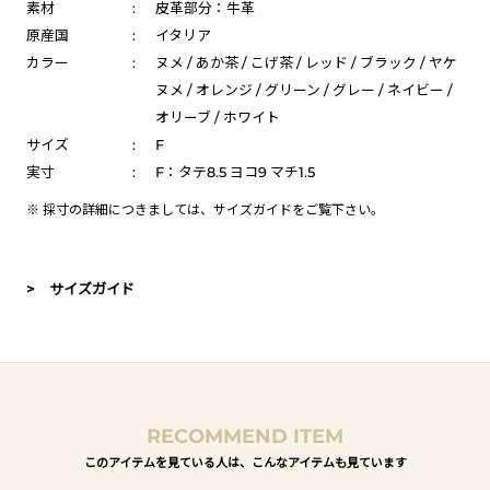
素材
:
皮革部分：牛革
原産国
:
イタリア
カラー
:
ヌメ / あか茶 / こげ茶 / レッド / ブラック / ヤケ
ヌメ / オレンジ / グリーン / グレー / ネイビー /
オリーブ / ホワイト
サイズ
:
F
実寸
:
F：タテ8.5 ヨコ9 マチ1.5
※ 採寸の詳細につきましては、
サイズガイド
をご覧下さい。
> サイズガイド
RECOMMEND ITEM
このアイテムを見ている人は、こんなアイテムも見ています