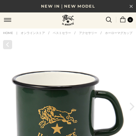
NEW IN｜NEW MODEL
8/17(月)10時まで｜税込11,000円以上で送料無料
0
贈る相手やシーンから選べる、新しいギフトガイド
HOME
|
オンラインストア
/
ベストセラー
/
アクセサリー
/
ホーローマグカップ
NEW IN｜COLOR LEATHER