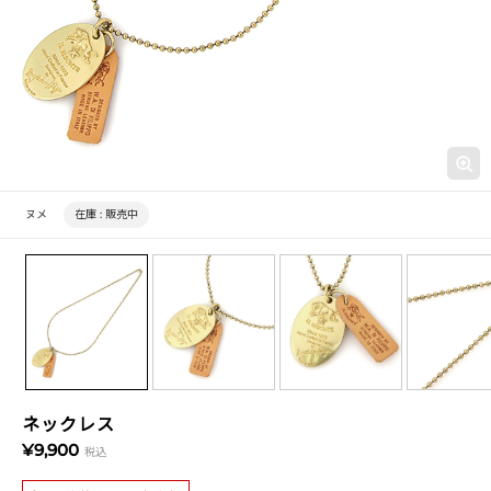
ヌメ
在庫 :
販売中
ネックレス
¥9,900
税込