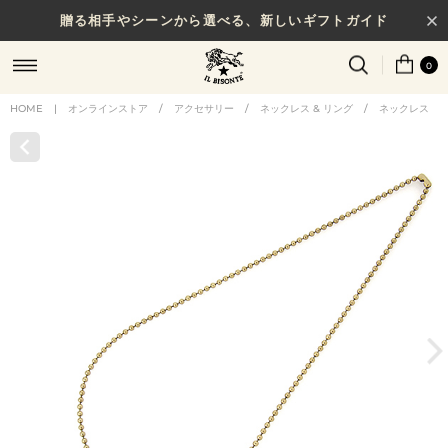
贈る相手やシーンから選べる、新しいギフトガイド
0
HOME
|
オンラインストア
/
アクセサリー
/
ネックレス & リング
/
ネックレス