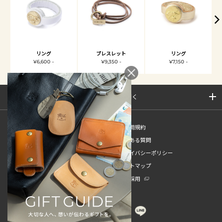
リング
ブレスレット
リング
¥6,600 -
¥9,350 -
¥7,150 -
サイトマップを開く
新規会員登録
ご利用規約
ご利用ガイド
よくある質問
特定商取引法
プライバシーポリシー
お問い合わせ
サイトマップ
販売スタッフ中途採用
新卒採用