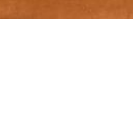
Aging
あなたの
BAG
ライフスタイルが
バッグに
時間を刻んでゆく
。
バッグは、その日の行き先や気分によって変わるもの。
身軽なショルダーをさっと肩にかける週末。大きめのバ
ッグへ荷物をまとめて旅に出る日。使い分けるほどに、
それぞれの革に異なる時間が積み重なります。IL
BISONTEのヌメ革は、あなたのライフスタイルを吸収
しながら、世界にひとつだけの表情へと育ちます。