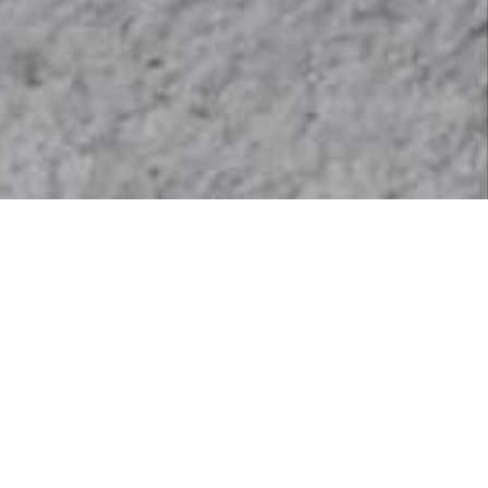
Aging
いつもそばに
WALLET
あるものだから
いちばん
自分色に育つレザー
。
朝手に取り、支払いのたびに触れ、またポケットやバッ
グへ戻す。その繰り返しが、革に深いツヤと表情をつく