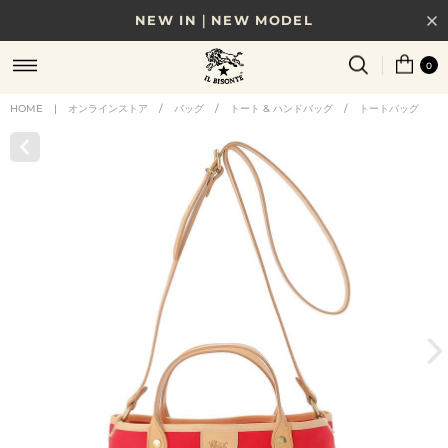
NEW IN｜NEW MODEL
8/17(月)10時まで｜税込11,000円以上で送料無料
0
贈る相手やシーンから選べる、新しいギフトガイド
HOME
|
オンラインストア
/
バッグ
/
トート & ハンドバッグ
/
トートバッグ
NEW IN｜COLOR LEATHER