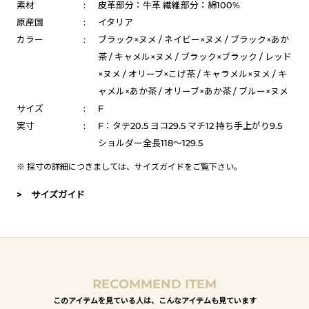
素材
:
皮革部分：牛革 繊維部分：綿100%
原産国
:
イタリア
カラー
:
ブラック×ヌメ / ネイビー×ヌメ / ブラック×あか
茶 / キャメル×ヌメ / ブラック×ブラック / レッド
×ヌメ / オリーブ×こげ茶 / キャラメル×ヌメ / キ
ャメル×あか茶 / オリーブ×あか茶 / ブルー×ヌメ
サイズ
:
F
実寸
:
F：タテ20.5 ヨコ29.5 マチ12 持ち手上がり9.5
ショルダー全長118～129.5
※ 採寸の詳細につきましては、
サイズガイド
をご覧下さい。
> サイズガイド
RECOMMEND ITEM
このアイテムを見ている人は、こんなアイテムも見ています