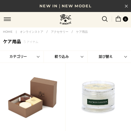
NEW IN｜NEW MODEL
8/17(月)10時まで｜税込11,000円以上で送料無料
0
贈る相手やシーンから選べる、新しいギフトガイド
HOME
|
オンラインストア
/
アクセサリー
/
ケア用品
ケア用品
5
NEW IN｜COLOR LEATHER
アイテム
カテゴリー
絞り込み
並び替え