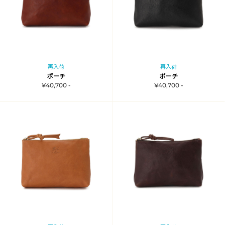
再入荷
再入荷
ポーチ
ポーチ
¥40,700 -
¥40,700 -