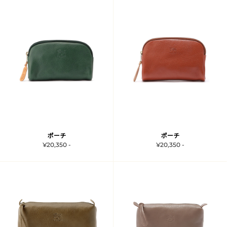
ポーチ
ポーチ
¥20,350 -
¥20,350 -