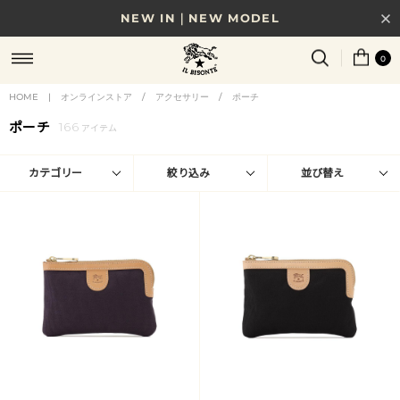
8/17(月)10時まで｜税込11,000円以上で送料無料
贈る相手やシーンから選べる、新しいギフトガイド
0
NEW IN｜COLOR LEATHER
HOME
|
オンラインストア
/
アクセサリー
/
ポーチ
ポーチ
166
アイテム
カテゴリー
絞り込み
並び替え