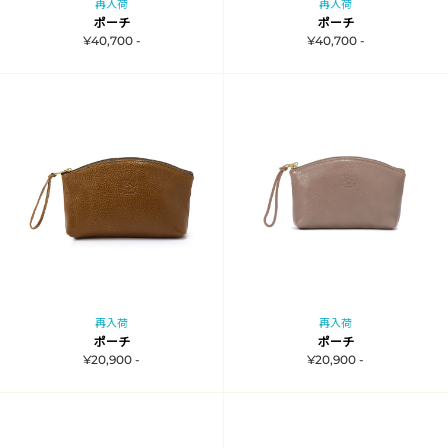
再入荷
再入荷
ポーチ
ポーチ
¥40,700 -
¥40,700 -
再入荷
再入荷
ポーチ
ポーチ
¥20,900 -
¥20,900 -