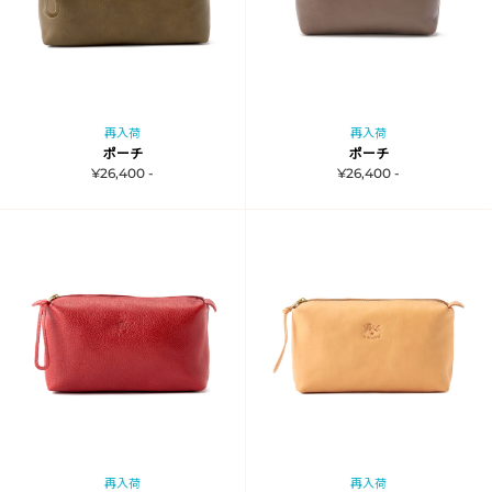
再入荷
再入荷
ポーチ
ポーチ
¥26,400 -
¥26,400 -
再入荷
再入荷