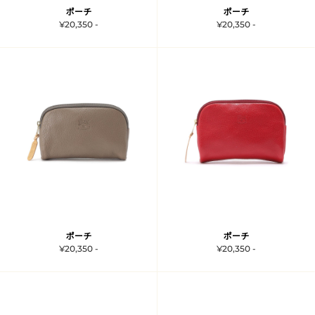
ポーチ
ポーチ
¥20,350 -
¥20,350 -
ポーチ
ポーチ
¥20,350 -
¥20,350 -