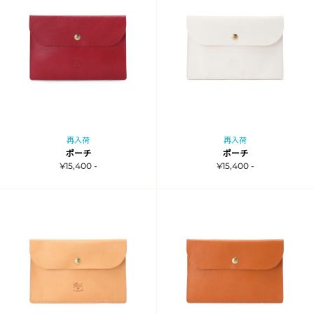
再入荷
再入荷
ポーチ
ポーチ
¥15,400 -
¥15,400 -