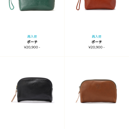
再入荷
再入荷
ポーチ
ポーチ
¥20,900 -
¥20,900 -