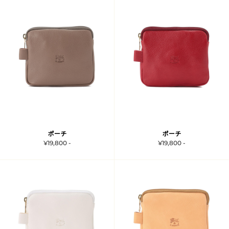
ポーチ
ポーチ
¥19,800 -
¥19,800 -