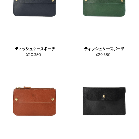
ティッシュケースポーチ
ティッシュケースポーチ
¥20,350 -
¥20,350 -