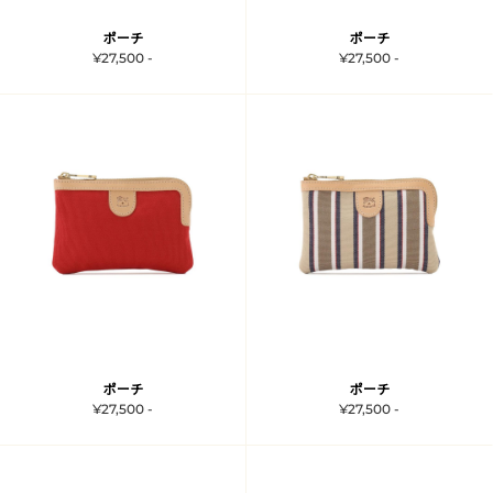
ポーチ
ポーチ
¥27,500 -
¥27,500 -
ポーチ
ポーチ
¥27,500 -
¥27,500 -