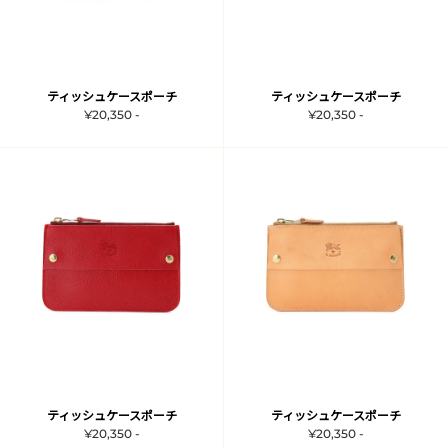
ティッシュケースポーチ
ティッシュケースポーチ
¥20,350 -
¥20,350 -
ティッシュケースポーチ
ティッシュケースポーチ
¥20,350 -
¥20,350 -