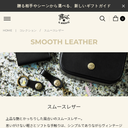
贈る相手やシーンから選べる、新しいギフトガイド
NEW IN｜COLOR LEATHER
0
HOME
|
コレクション
/
スムースレザー
SMOOTH LEATHER
スムースレザー
上品な艶とかっちりした風合いのスムースレザー。
思いがけない軽さとソフトな手触りは、シンプルでありながらヴィンテージ