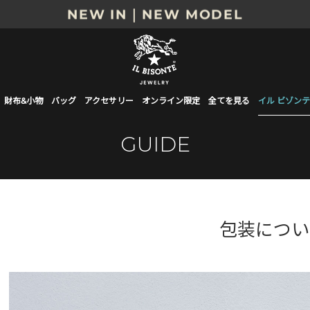
NEW IN｜NEW MODEL
8/17(月)10時まで｜税込11,000円以上で送料無
贈る相手やシーンから選べる、新しいギフトガイ
NEW IN｜COLOR LEATHER
財布&小物
バッグ
アクセサリー
オンライン限定
全てを見る
イル ビゾンテ
GUIDE
包装につい