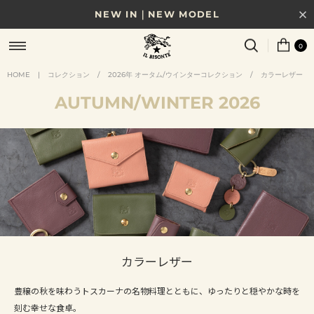
NEW IN｜NEW MODEL
8/17(月)10時まで｜税込11,000円以上で送料無料
0
贈る相手やシーンから選べる、新しいギフトガイド
HOME
|
コレクション
/
2026年 オータム/ウインターコレクション
/
カラーレザー
AUTUMN
/
WINTER 2026
NEW IN｜COLOR LEATHER
カラーレザー
豊穣の秋を味わうトスカーナの名物料理とともに、ゆったりと穏やかな時を
刻む幸せな食卓。