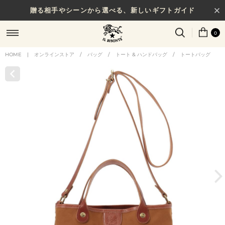
贈る相手やシーンから選べる、新しいギフトガイド
0
HOME
|
オンラインストア
/
バッグ
/
トート & ハンドバッグ
/
トートバッグ