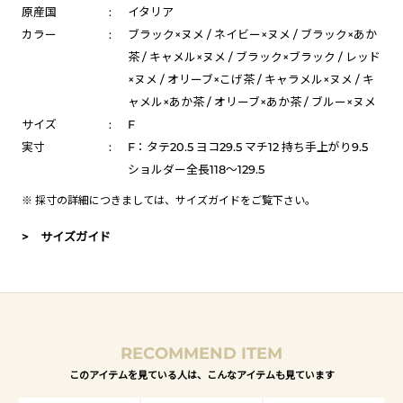
原産国
:
イタリア
カラー
:
ブラック×ヌメ / ネイビー×ヌメ / ブラック×あか
茶 / キャメル×ヌメ / ブラック×ブラック / レッド
×ヌメ / オリーブ×こげ茶 / キャラメル×ヌメ / キ
ャメル×あか茶 / オリーブ×あか茶 / ブルー×ヌメ
サイズ
:
F
実寸
:
F：タテ20.5 ヨコ29.5 マチ12 持ち手上がり9.5
ショルダー全長118～129.5
※ 採寸の詳細につきましては、
サイズガイド
をご覧下さい。
> サイズガイド
RECOMMEND ITEM
このアイテムを見ている人は、こんなアイテムも見ています