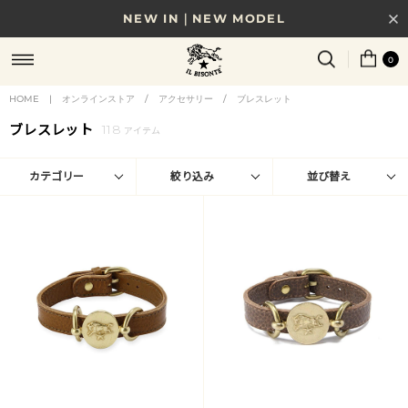
NEW IN｜NEW MODEL
8/17(月)10時まで｜税込11,000円以上で送料無料
0
贈る相手やシーンから選べる、新しいギフトガイド
HOME
|
オンラインストア
/
アクセサリー
/
ブレスレット
ブレスレット
118
NEW IN｜COLOR LEATHER
アイテム
カテゴリー
絞り込み
並び替え