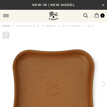
NEW IN｜NEW MODEL
8/17(月)10時まで｜税込11,000円以上で送料無料
0
贈る相手やシーンから選べる、新しいギフトガイド
HOME
|
オンラインストア
/
アクセサリー
/
ステーショナリー
/
トレイ
NEW IN｜COLOR LEATHER