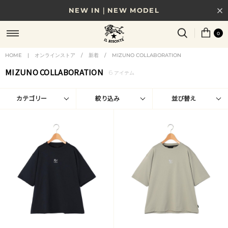
NEW IN｜NEW MODEL
8/17(月)10時まで｜税込11,000円以上で送料無料
0
贈る相手やシーンから選べる、新しいギフトガイド
HOME
|
オンラインストア
/
新着
/
MIZUNO COLLABORATION
MIZUNO COLLABORATION
6
NEW IN｜COLOR LEATHER
アイテム
カテゴリー
絞り込み
並び替え