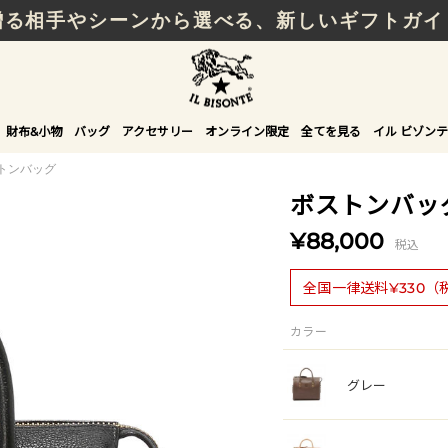
贈る相手やシーンから選べる、新しいギフトガイ
財布&小物
バッグ
アクセサリー
オンライン限定
全てを見る
イル ビゾンテ
トンバッグ
ボストンバッ
¥88,000
税込
全国一律送料¥330（
カラー
グレー