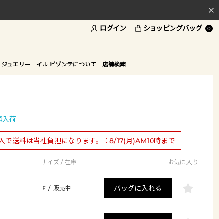
ログイン
ショッピングバッグ
料
0
ド
 ジュエリー
イル ビゾンテについて
店舗検索
再入荷
購入で送料は当社負担になります。：8/17(月)AM10時まで
サイズ / 在庫
お気に入り
バッグに入れる
F
/
販売中