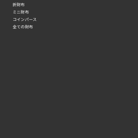
折財布
ミニ財布
コインパース
全ての財布