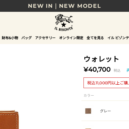
NEW IN｜NEW MODEL
8/17(月)10時まで｜税込11,000円以上で送料無
贈る相手やシーンから選べる、新しいギフトガイ
財布&小物
バッグ
アクセサリー
オンライン限定
全てを見る
イル ビゾンテ
NEW IN｜COLOR LEATHER
ウォレット
¥40,700
税込
税込11,000円以上ご
カラー
グレー