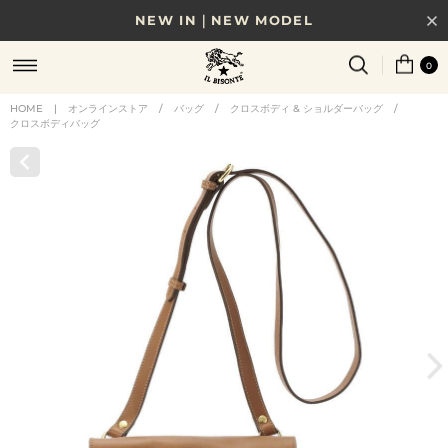
NEW IN｜NEW MODEL
8/17(月)10時まで｜税込11,000円以上で送料無料
0
贈る相手やシーンから選べる、新しいギフトガイド
HOME
|
オンラインストア
/
バッグ
/
クロスボディ & ショルダーバッグ
/
クロスボディバッグ
NEW IN｜COLOR LEATHER